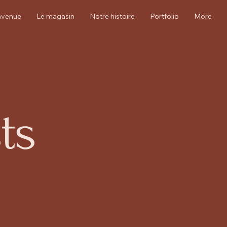
nvenue
Le magasin
Notre histoire
Portfolio
More
ts