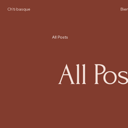
Ch'ti basque
Bie
All Posts
All Pos