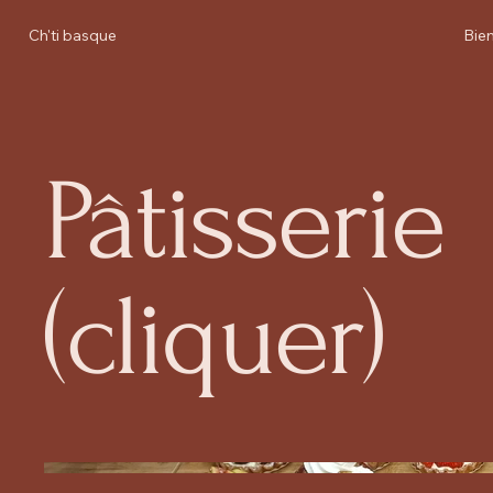
Ch'ti basque
Bie
Pâtisserie
(cliquer)